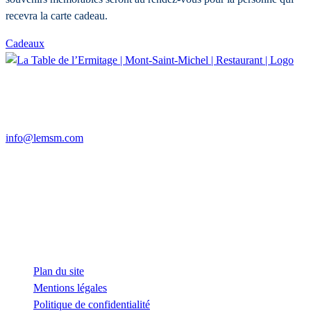
recevra la carte cadeau.
Cadeaux
14, route du Mont Saint-Michel
50170 BEAUVOIR
+33 6 73 65 54 61
info@lemsm.com
Restaurant
Ouvert 7J/7 le soir de 19h à 23h
Dimanche de 12h à 14h et de 19h à 23h
Lounge Bar La Roseraie
Ouvert tous les jours.
Plan du site
Mentions légales
Politique de confidentialité